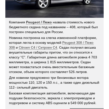
Компания
Peugeot / Пежо
назвала стоимость нового
бюджетного седана под названием – 408, который был
построен специально для России.
Новинка построена на слегка измененной платформе,
которая легла в основу моделей
Peugeot 308 / Пежо
308
и
Citroen C4 / Ситроен С4
. Седан получил весьма
внушительные габариты притом, что он относится к
классу “C”. Габаритная длина автомобиля ровна 4 703
миллиметра, а ширина 1 815 миллиметров. Седан
может похвастаться очень вместительным багажным
отсеком, объем которого составляет 526 литров.
Для новинки предложено три бензиновых мотора
мощностью 110, 120 и 150 л.с., а также один дизельный
112- сильный двигатель.
Базовая комплектация автомобиля, включающая две
подушки безопасности, зеркала с электроприводом и
подогревом и систему ABS оценили в 549 000 рублей.