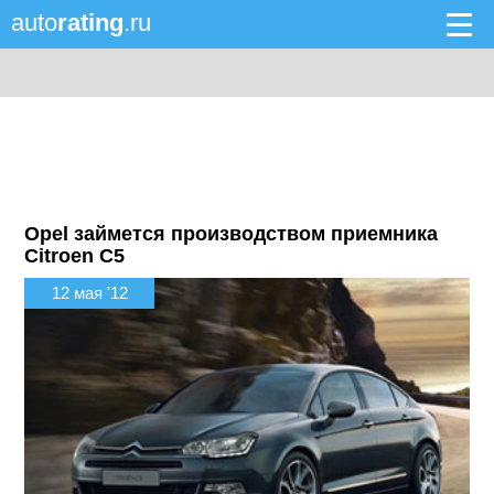
auto
rating
.ru
Opel займется производством приемника
Citroen C5
12 мая '12