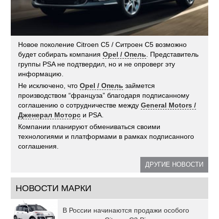
Новое поколение Citroen C5 / Ситроен С5 возможно
будет собирать компания
Opel / Опель
. Представитель
группы PSA не подтвердил, но и не опроверг эту
информацию.
Не исключено, что
Opel / Опель
займется
производством “француза” благодаря подписанному
соглашению о сотрудничестве между
General Motors /
Дженерал Моторс
и PSA.
Компании планируют обмениваться своими
технологиями и платформами в рамках подписанного
соглашения.
ДРУГИЕ НОВОСТИ
НОВОСТИ МАРКИ
В России начинаются продажи особого