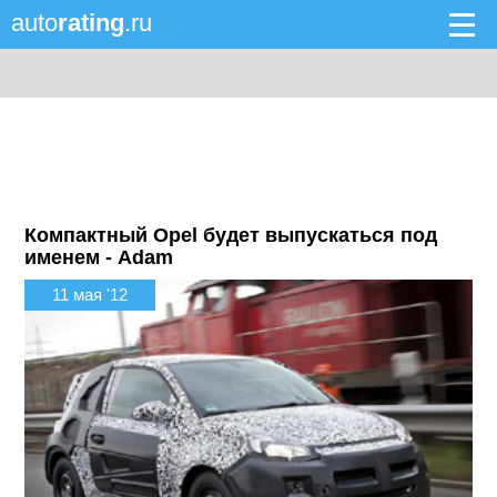
auto
rating
.ru
Компактный Opel будет выпускаться под
именем - Adam
11 мая '12