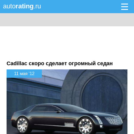
auto
rating
.ru
Cadillac скоро сделает огромный седан
11 мая '12