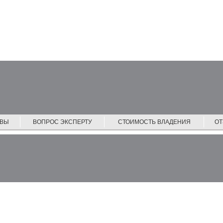
ЙВЫ
ВОПРОС ЭКСПЕРТУ
СТОИМОСТЬ ВЛАДЕНИЯ
О