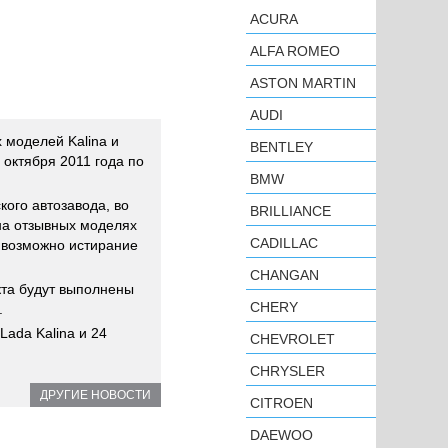
ACURA
ALFA ROMEO
ASTON MARTIN
AUDI
 моделей Kalina и
BENTLEY
 октября 2011 года по
BMW
ого автозавода, во
BRILLIANCE
на отзывных моделях
CADILLAC
в возможно истирание
CHANGAN
та будут выполнены
CHERY
.
Lada Kalina и 24
CHEVROLET
CHRYSLER
ДРУГИЕ НОВОСТИ
CITROEN
DAEWOO