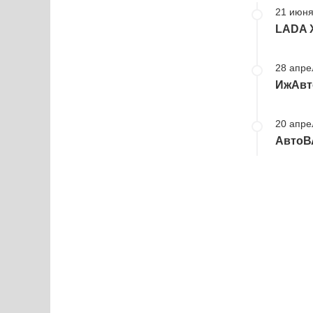
21 июня
LADA X
28 апре
ИжАвто
20 апре
АвтоВА