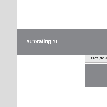
auto
rating
.ru
ТЕСТ-ДРА