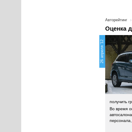
Авторейтинг
Оценка д
26 апреля '12
получить г
Во время о
автосалона
персонала,