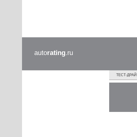
auto
rating
.ru
ТЕСТ-ДРА