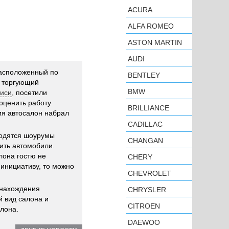
ACURA
ALFA ROMEO
ASTON MARTIN
AUDI
расположенный по
BENTLEY
и торгующий
BMW
биси
, посетили
оценить работу
BRILLIANCE
ия автосалон набрал
CADILLAC
ходятся шоурумы
CHANGAN
ить автомобили.
лона гостю не
CHERY
 инициативу, то можно
CHEVROLET
ь нахождения
CHRYSLER
й вид салона и
CITROEN
лона.
DAEWOO