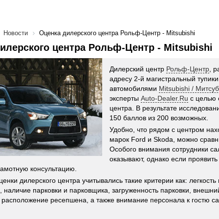
Новости
Оценка дилерского центра Рольф-Центр - Mitsubishi
илерского центра Рольф-Центр - Mitsubishi
Дилерский центр
Рольф-Центр
, 
адресу 2-й магистральный тупик
автомобилями
Mitsubishi / Митсу
эксперты
Auto-Dealer.Ru
с целью 
центра. В результате исследован
150 баллов из 200 возможных.
Удобно, что рядом с центром на
марок Ford и Skoda, можно сравн
Особого внимания сотрудники са
оказывают, однако если проявить
рамотную консультацию.
ценки дилерского центра учитывались такие критерии как: легкост
, наличие парковки и парковщика, загруженность парковки, внешни
 расположение ресепшена, а также внимание персонала к гостю са