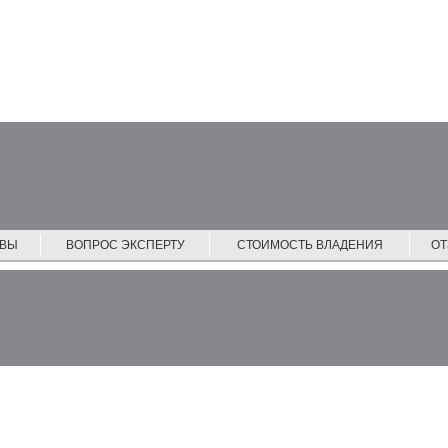
ЙВЫ
ВОПРОС ЭКСПЕРТУ
СТОИМОСТЬ ВЛАДЕНИЯ
О