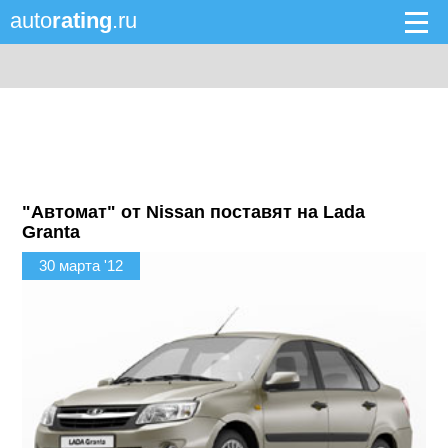
auto
rating
.ru
"Автомат" от Nissan поставят на Lada
Granta
30 марта '12