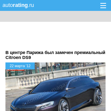
auto
rating
.ru
В центре Парижа был замечен премиальный
Citroen DS9
22 марта '12