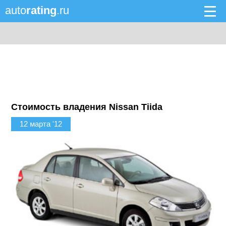
auto
rating
.ru
Стоимость владения Nissan Tiida
12 марта '12