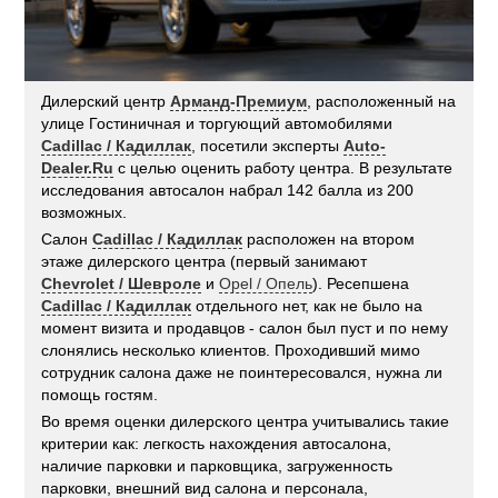
Дилерский центр
Арманд-Премиум
, расположенный на
улице Гостиничная и торгующий автомобилями
Cadillac / Кадиллак
, посетили эксперты
Auto-
Dealer.Ru
с целью оценить работу центра. В результате
исследования автосалон набрал 142 балла из 200
возможных.
Салон
Cadillac / Кадиллак
расположен на втором
этаже дилерского центра (первый занимают
Chevrolet / Шевроле
и
Opel / Опель
). Ресепшена
Cadillac / Кадиллак
отдельного нет, как не было на
момент визита и продавцов - салон был пуст и по нему
слонялись несколько клиентов. Проходивший мимо
сотрудник салона даже не поинтересовался, нужна ли
помощь гостям.
Во время оценки дилерского центра учитывались такие
критерии как: легкость нахождения автосалона,
наличие парковки и парковщика, загруженность
парковки, внешний вид салона и персонала,