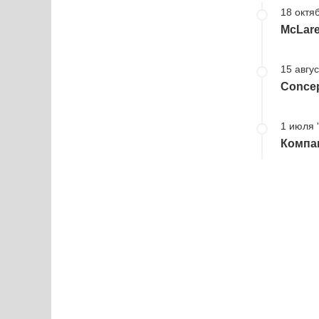
18 октяб
McLare
15 авгус
Concep
1 июля 
Компа