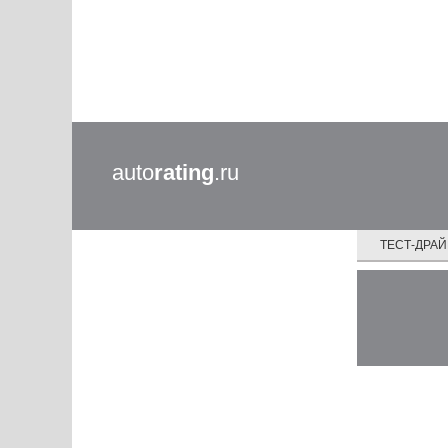
auto
rating
.ru
ТЕСТ-ДРА