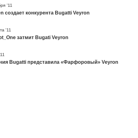
ря '11
n создает конкурента Bugatti Veyron
та '11
t_One затмит Bugati Veyron
'11
ния Bugatti представила «Фарфоровый» Veyron