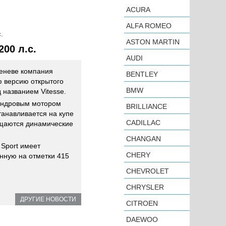
ACURA
ALFA ROMEO
.
ASTON MARTIN
00 л.с.
AUDI
Женеве компания
BENTLEY
ую версию открытого
BMW
 названием Vitesse.
индровым мотором
BRILLIANCE
танавливается на купе
CADILLAC
общаются динамические
CHANGAN
 Sport имеет
CHERY
нную на отметки 415
CHEVROLET
CHRYSLER
ДРУГИЕ НОВОСТИ
CITROEN
DAEWOO