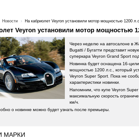
Новости
На кабриолет Veyron установили мотор мощностью 1200 л.с
олет Veyron установили мотор мощностью 12
Через неделю на автосалоне в 
Bugatti / Бугатти представит нов
суперкара Veyron Grand Sport под
Новинка будет оснащена 16-цил
мощностью 1200 л.с., который ус
Veyron Super Sport. Пока не со
характеристики новинки.
Напомним, что купе Veyron Super
максимальную скорость ограниче
км/ч.
обно о новинке можно будет узнать после премьеры.
И МАРКИ