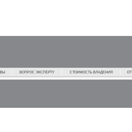
ЙВЫ
ВОПРОС ЭКСПЕРТУ
СТОИМОСТЬ ВЛАДЕНИЯ
О