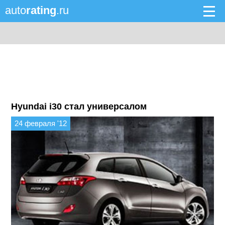
auto
rating
.ru
Hyundai i30 стал универсалом
24 февраля '12