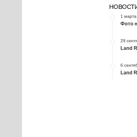
НОВОСТ
1 марта
Фото н
29 сент
Land R
6 сентя
Land R