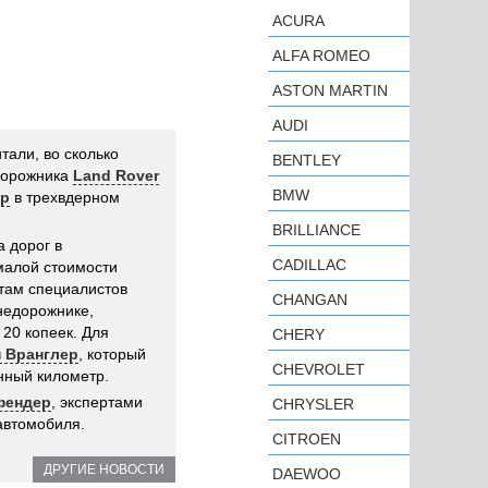
ACURA
ALFA ROMEO
ASTON MARTIN
AUDI
тали, во сколько
BENTLEY
дорожника
Land Rover
BMW
ер
в трехвдерном
BRILLIANCE
 дорог в
CADILLAC
малой стоимости
там специалистов
CHANGAN
недорожнике,
 20 копеек. Для
CHERY
п Вранглер
, который
CHEVROLET
нный километр.
ефендер
, экспертами
CHRYSLER
автомобиля.
CITROEN
ДРУГИЕ НОВОСТИ
DAEWOO