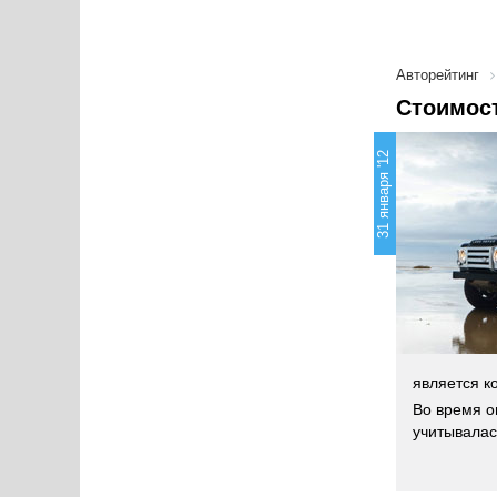
Авторейтинг
Стоимост
31 января '12
является к
Во время о
учитывалас