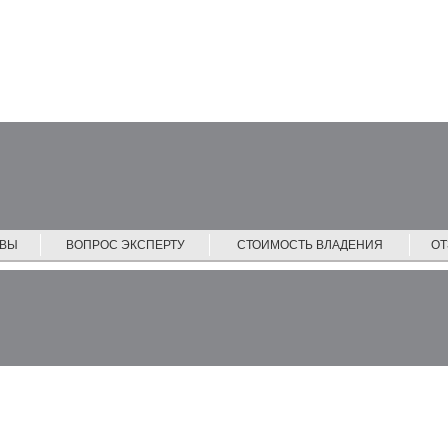
ЙВЫ
ВОПРОС ЭКСПЕРТУ
СТОИМОСТЬ ВЛАДЕНИЯ
О