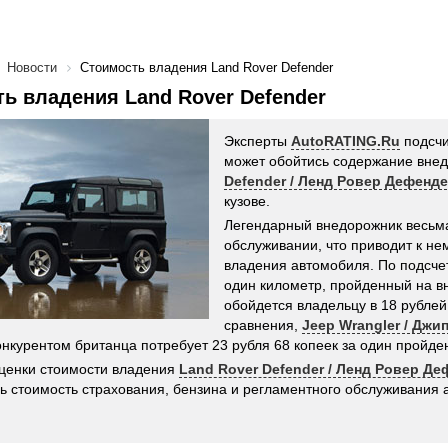
Новости
Стоимость владения Land Rover Defender
ь владения Land Rover Defender
Эксперты
AutoRATING.Ru
подсчи
может обойтись содержание вне
Defender / Ленд Ровер Дефенд
кузове.
Легендарный внедорожник весьма
обслуживании, что приводит к не
владения автомобиля. По подсче
один километр, пройденный на в
обойдется владельцу в 18 рублей
сравнения,
Jeep Wrangler / Джи
онкурентом британца потребует 23 рубля 68 копеек за один пройде
ценки стоимости владения
Land Rover Defender / Ленд Ровер Д
ь стоимость страхования, бензина и регламентного обслуживания 