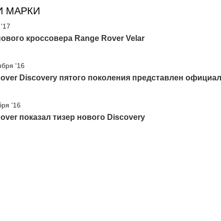
И МАРКИ
 '17
ового кроссовера Range Rover Velar
ября '16
over Discovery пятого поколения представлен официа
бря '16
over показал тизер нового Discovery