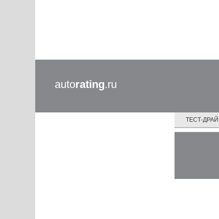
auto
rating
.ru
ТЕСТ-ДРА