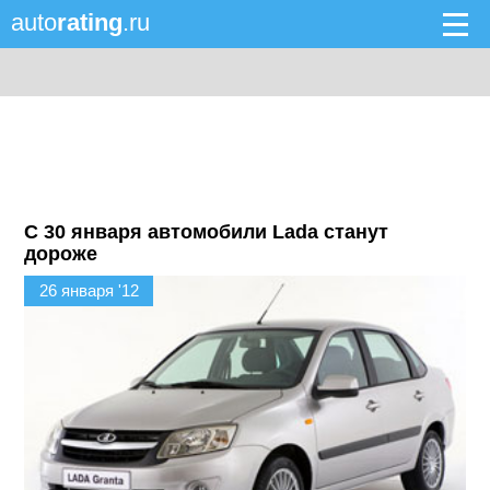
auto
rating
.ru
C 30 января автомобили Lada станут
дороже
26 января '12