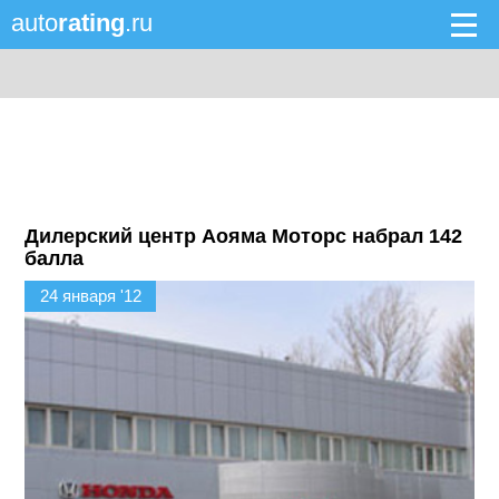
auto
rating
.ru
Дилерский центр Аояма Моторс набрал 142
балла
24 января '12