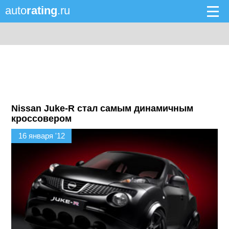
auto
rating
.ru
Nissan Juke-R стал самым динамичным
кроссовером
16 января '12