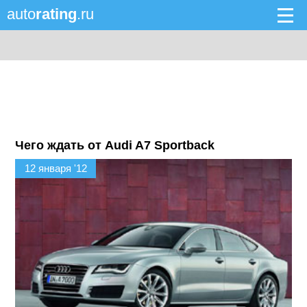
auto
rating
.ru
Чего ждать от Audi A7 Sportback
12 января '12