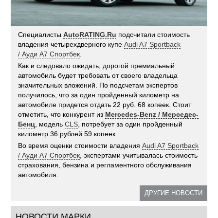
Специалисты
AutoRATING.Ru
подсчитали стоимость
владения четырехдверного купе
Audi A7 Sportback
/ Ауди A7 Спортбек
.
Как и следовало ожидать, дорогой премиальный
автомобиль будет требовать от своего владельца
значительных вложений. По подсчетам экспертов
получилось, что за один пройденный километр на
автомобиле придется отдать 22 руб. 68 копеек. Стоит
отметить, что конкурент из
Mercedes-Benz / Мерседес-
Бенц
, модель
CLS
, потребует за один пройденный
километр 36 рублей 59 копеек.
Во время оценки стоимости владения
Audi A7 Sportback
/ Ауди A7 Спортбек
, экспертами учитывалась стоимость
страхования, бензина и регламентного обслуживания
автомобиля.
ДРУГИЕ НОВОСТИ
НОВОСТИ МАРКИ