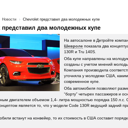
Новости
Chevrolet представил два молодежных купе
t представил два молодежных купе
На автосалоне в Детройте компа
Шевроле
показала два концепту
130R и Tru 140S.
Оба купе направлены на молоду
созданы с учетом мнений молоды
Компания производила соответс
уточняла у молодежи США, каким
современное купе.
Оба автомобиля позволяют разме
“борту” четырех пассажиров и о
ным двигателем объемом 1,4- литра мощностью порядка 150 л.с.
онцептом является то, что у модели Code 130R ведущий задний при
обили встанут на конвейер, то их стоимость в США составит порядк