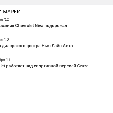
И МАРКИ
ря '12
ожник Chevrolet Niva подорожал
ря '12
а дилерского центра Нью Лайн Авто
бря '11
let работает над спортивной версией Cruze