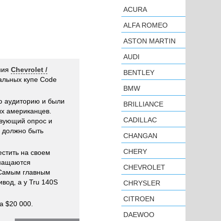
ACURA
ALFA ROMEO
ASTON MARTIN
AUDI
ния
Chevrolet /
BENTLEY
альных купе Code
BMW
ю аудиторию и были
BRILLIANCE
х американцев.
CADILLAC
твующий опрос и
 должно быть
CHANGAN
CHERY
стить на своем
снащаются
CHEVROLET
 Самым главным
вод, а у Tru 140S
CHRYSLER
CITROEN
а $20 000.
DAEWOO