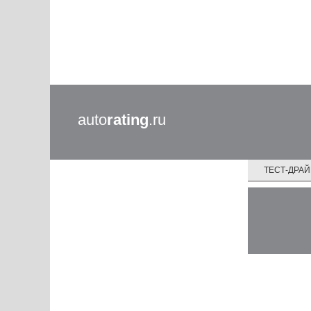
auto
rating
.ru
ТЕСТ-ДРА