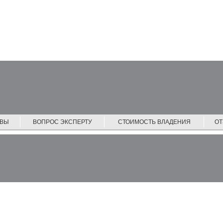
ЙВЫ
ВОПРОС ЭКСПЕРТУ
СТОИМОСТЬ ВЛАДЕНИЯ
О