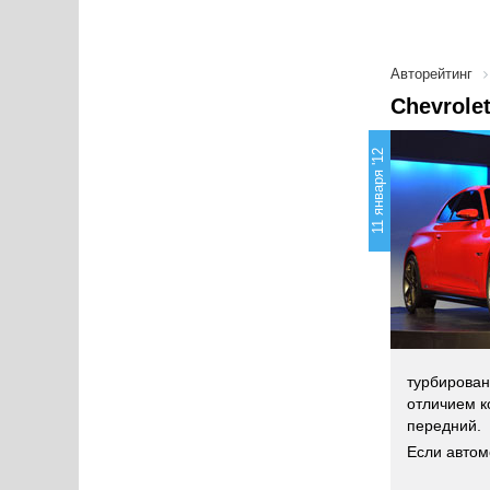
Авторейтинг
Chevrole
11 января '12
турбирован
отличием к
передний.
Если автом