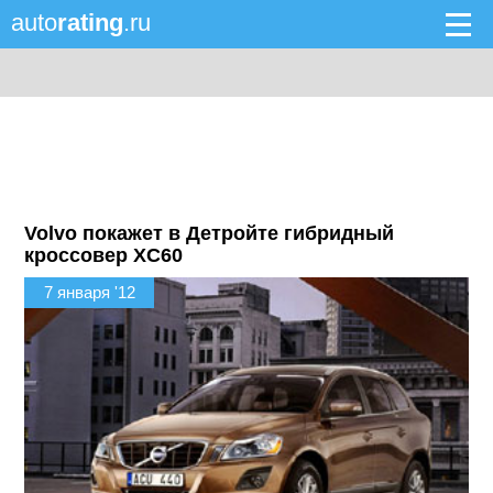
auto
rating
.ru
Volvo покажет в Детройте гибридный
кроссовер XC60
7 января '12