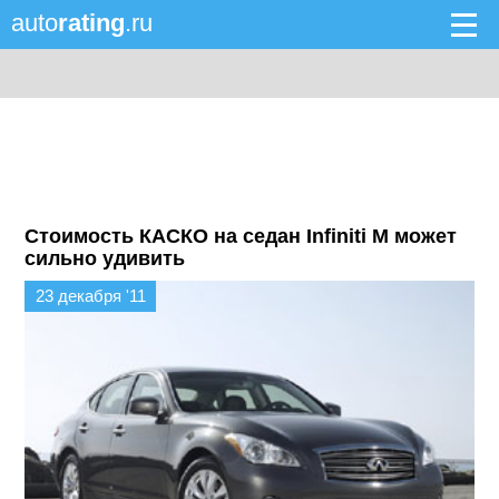
auto
rating
.ru
Стоимость КАСКО на седан Infiniti M может
сильно удивить
23 декабря '11