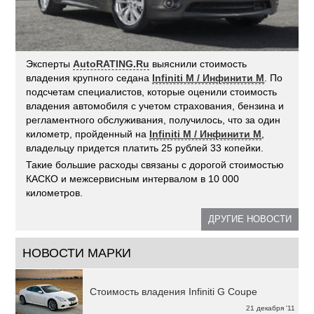
Эксперты
AutoRATING.Ru
выяснили стоимость
владения крупного седана
Infiniti
M
/ Инфинити
M
. По
подсчетам специалистов, которые оценили стоимость
владения автомобиля с учетом страхования, бензина и
регламентного обслуживания, получилось, что за один
километр, пройденный на
Infiniti
M
/ Инфинити
M
,
владельцу придется платить 25 рублей 33 копейки.
Такие большие расходы связаны с дорогой стоимостью
КАСКО и межсервисным интервалом в 10 000
километров.
ДРУГИЕ НОВОСТИ
НОВОСТИ МАРКИ
Стоимость владения Infiniti G Coupe
21 декабря '11