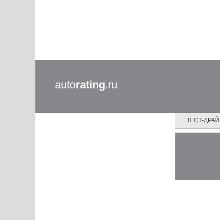
auto
rating
.ru
ТЕСТ-ДРА