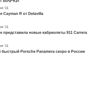
И МАРКИ
ря '11
e Cayman R от Delavilla
ря '11
e представила новые кабриолеты 911 Carrera
ря '11
 быстрый Porsche Panamera скоро в России