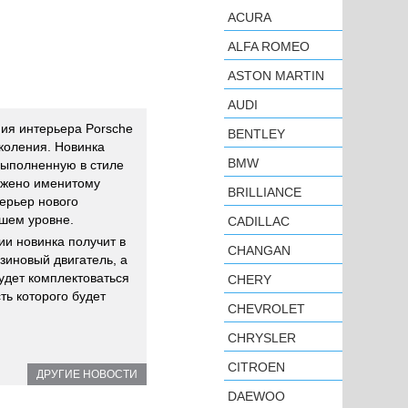
ACURA
ALFA ROMEO
ASTON MARTIN
AUDI
ия интерьера Porsche
BENTLEY
околения. Новинка
BMW
выполненную в стиле
ложено именитому
BRILLIANCE
ерьер нового
сшем уровне.
CADILLAC
и новинка получит в
CHANGAN
зиновый двигатель, а
удет комплектоваться
CHERY
ть которого будет
CHEVROLET
CHRYSLER
CITROEN
ДРУГИЕ НОВОСТИ
DAEWOO