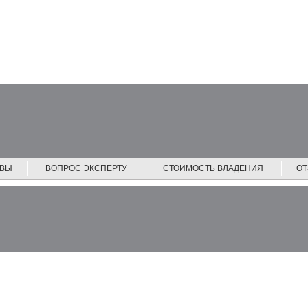
ЙВЫ
ВОПРОС ЭКСПЕРТУ
СТОИМОСТЬ ВЛАДЕНИЯ
О