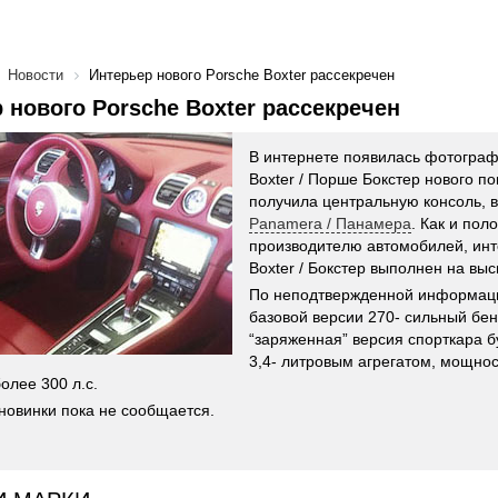
Новости
Интерьер нового Porsche Boxter рассекречен
 нового Porsche Boxter рассекречен
В интернете появилась фотограф
Boxter / Порше Бокстер нового п
получила центральную консоль, 
Panamera / Панамера
. Как и по
производителю автомобилей, инт
Boxter / Бокстер выполнен на вы
По неподтвержденной информаци
базовой версии 270- сильный бен
“заряженная” версия спорткара б
3,4- литровым агрегатом, мощнос
олее 300 л.с.
новинки пока не сообщается.