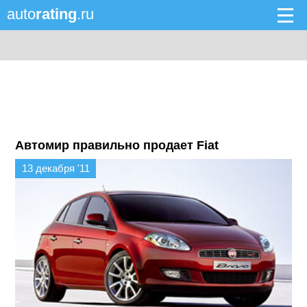
auto
rating
.ru
Автомир правильно продает Fiat
13 декабря '11