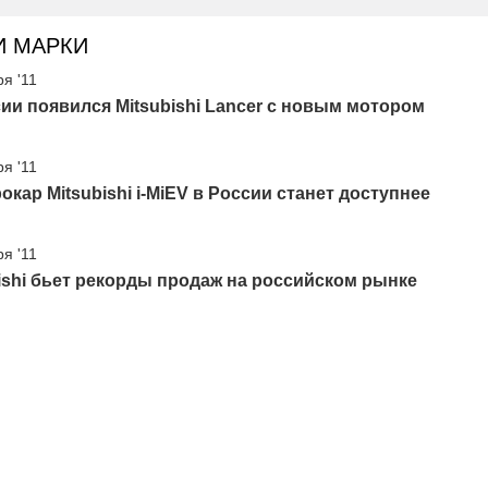
И МАРКИ
ря '11
ии появился Mitsubishi Lancer с новым мотором
ря '11
окар Mitsubishi i-MiEV в России станет доступнее
ря '11
ishi бьет рекорды продаж на российском рынке