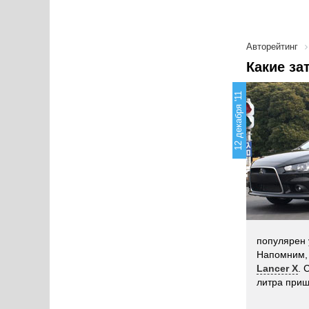
Авторейтинг
Какие за
12 декабря '11
популярен 
Напомним,
Lancer X
. 
литра приш