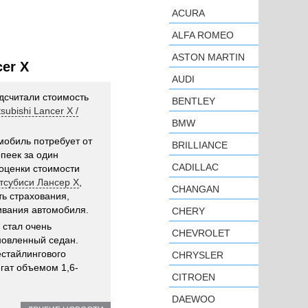
ACURA
ALFA ROMEO
ASTON MARTIN
er X
AUDI
дсчитали стоимость
BENTLEY
tsubishi Lancer X /
BMW
мобиль потребует от
BRILLIANCE
опеек за один
CADILLAC
оценки стоимости
итсубиси Лансер X
,
CHANGAN
ь страхования,
ивания автомобиля.
CHERY
 стал очень
CHEVROLET
новленный седан.
естайлингового
CHRYSLER
гат объемом 1,6-
CITROEN
DAEWOO