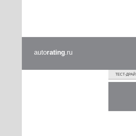
auto
rating
.ru
ТЕСТ-ДРА