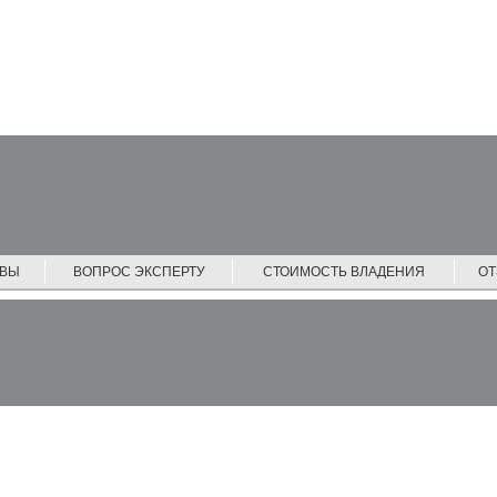
ЙВЫ
ВОПРОС ЭКСПЕРТУ
СТОИМОСТЬ ВЛАДЕНИЯ
О