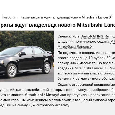
Новости
Какие затраты ждут владельца нового Mitsubishi Lancer X
траты ждут владельца нового Mitsubishi Lanc
Специалисты
AutoRATING.Ru
по
владения популярного седана
Mi
Митсубиси Лансер X
.
По подсчетам специалистов авто
своего владельца 10 рублей 59 к
пройденный километр. Во время 
владения
Mitsubishi Lancer X / М
экспертами учитывалась стоимост
бензина и регламентного обслуж
Седан с агрессивной внешностью
у российских автолюбителей, которые теперь могут приобрести об
 что компания
Mitsubishi
/
Митсубиси
приступила к реализации р
Самым главным изменением в автомобиле стал новый силовой агре
едший на смену 1,5- литровому агрегату.