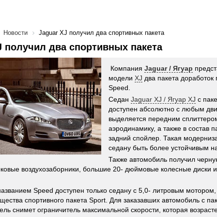
Новости
Jaguar XJ получил два спортивных пакета
J получил два спортивных пакета
Компания
Jaguar / Ягуар
предст
модели
XJ
два пакета доработок 
Speed.
Седан
Jaguar XJ / Ягуар XJ
с паке
доступен абсолютно с любым дви
выделяется передним сплиттеро
аэродинамику, а также в состав 
задний спойлер. Такая модерниз
седану быть более устойчивым на
Также автомобиль получил черн
оковые воздухозаборники, большие 20- дюймовые колесные диски и
названием Speed доступен только седану с 5,0- литровым мотором,
щества спортивного пакета Sport. Для заказавших автомобиль с па
ель снимет ограничитель максимальной скорости, которая возрастет