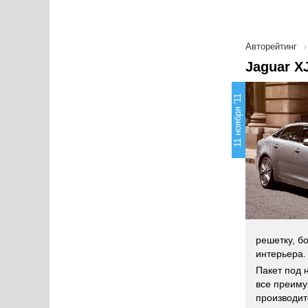
Авторейтинг
Jaguar X
11 ноября '11
решетку, б
интерьера.
Пакет под 
все преиму
производит