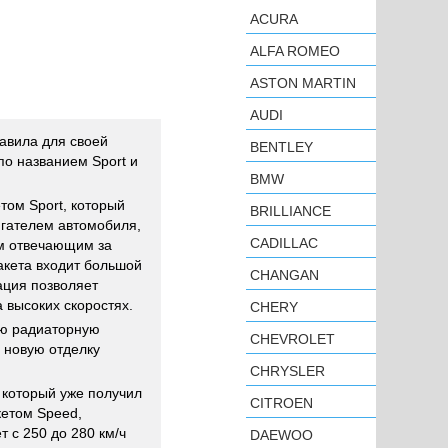
ACURA
ALFA ROMEO
ASTON MARTIN
AUDI
авила для своей
BENTLEY
по названием Sport и
BMW
том Sport, который
BRILLIANCE
гателем автомобиля,
CADILLAC
м отвечающим за
пакета входит большой
CHANGAN
ация позволяет
 высоких скоростях.
CHERY
ую радиаторную
CHEVROLET
 новую отделку
CHRYSLER
 который уже получил
CITROEN
кетом Speed,
 с 250 до 280 км/ч
DAEWOO