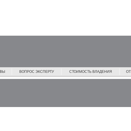
ЙВЫ
ВОПРОС ЭКСПЕРТУ
СТОИМОСТЬ ВЛАДЕНИЯ
О