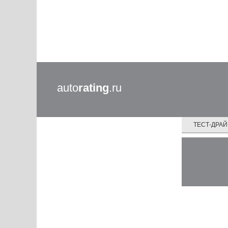
auto
rating
.ru
ТЕСТ-ДРА