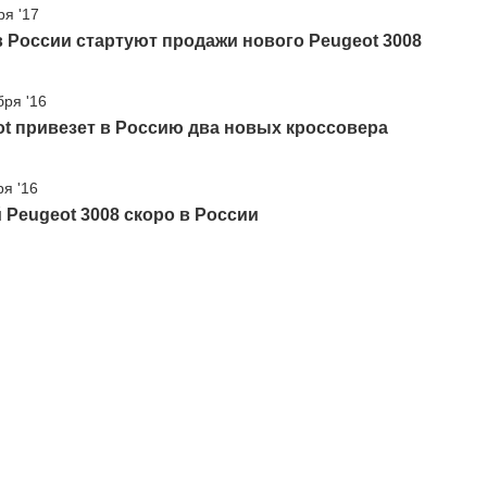
ря '17
в России стартуют продажи нового Peugeot 3008
бря '16
t привезет в Россию два новых кроссовера
ря '16
Peugeot 3008 скоро в России