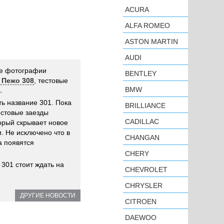
ACURA
ALFA ROMEO
ASTON MARTIN
AUDI
ие фотографии
BENTLEY
/ Пежо 308
, тестовые
BMW
.
ь название 301. Пока
BRILLIANCE
стовые заезды
CADILLAC
торый скрывает новое
. Не исключено что в
CHANGAN
а появятся
CHERY
 301 стоит ждать на
CHEVROLET
CHRYSLER
ДРУГИЕ НОВОСТИ
CITROEN
DAEWOO