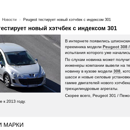
Новости
Peugeot тестирует новый хэтчбек с индексом 301
тестирует новый хэтчбек с индексом 301
В интернете появились шпионск
преемника модели
Peugeot 308 
испытания которого уже начались
По слухам новинка может получит
инженеры компании вывели на те
новинку в кузове модели
308
, ко
шасси и новые силовые установки
гамме двигателей нового хэтчбек
трехцилиндровые агрегаты.
Скорее всего, Peugeot 301 / Пежо
 к 2013 году.
И МАРКИ