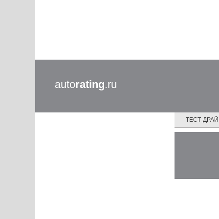
auto
rating
.ru
ТЕСТ-ДРА