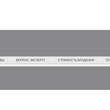
ЙВЫ
ВОПРОС ЭКСПЕРТУ
СТОИМОСТЬ ВЛАДЕНИЯ
О