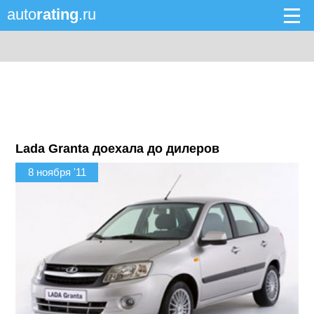
auto
rating
.ru
Lada Granta доехала до дилеров
8 ноября '11