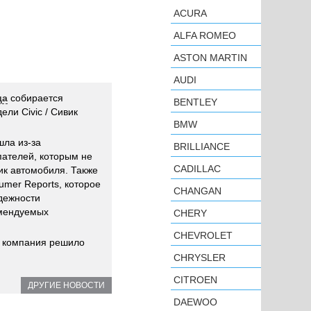
ACURA
ALFA ROMEO
ASTON MARTIN
AUDI
да
собирается
BENTLEY
ли Civic / Сивик
BMW
ла из-за
BRILLIANCE
пателей, которым не
CADILLAC
ик автомобиля. Также
umer Reports, которое
CHANGAN
адежности
омендуемых
CHERY
CHEVROLET
и компания решило
CHRYSLER
CITROEN
ДРУГИЕ НОВОСТИ
DAEWOO