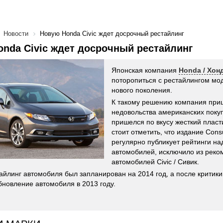
Новости
Новую Honda Civic ждет досрочный рестайлинг
nda Civic ждет досрочный рестайлинг
Японская компания
Honda / Хон
поторопиться с рестайлингом моде
нового поколения.
К такому решению компания приш
недовольства американских поку
пришелся по вкусу жесткий пласт
стоит отметить, что издание Cons
регулярно публикует рейтинги н
автомобилей, исключило из рек
автомобилей Civic / Сивик.
айлинг автомобиля был запланирован на 2014 год, а после критик
бновление автомобиля в 2013 году.