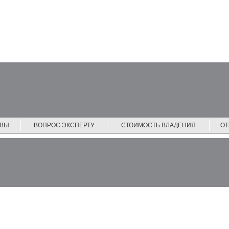
ЙВЫ
ВОПРОС ЭКСПЕРТУ
СТОИМОСТЬ ВЛАДЕНИЯ
О