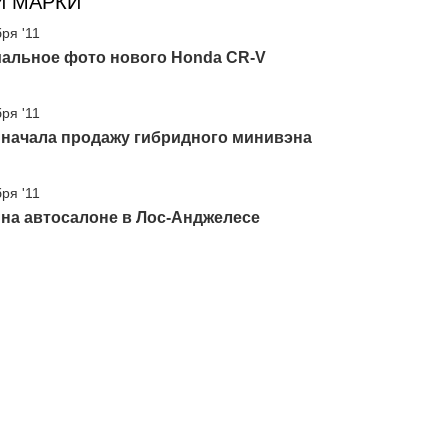
И МАРКИ
ря '11
альное фото нового Honda CR-V
ря '11
 начала продажу гибридного минивэна
ря '11
на автосалоне в Лос-Анджелесе