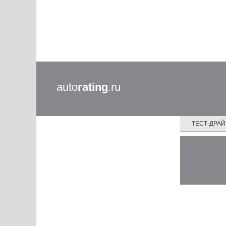
auto
rating
.ru
ТЕСТ-ДРА