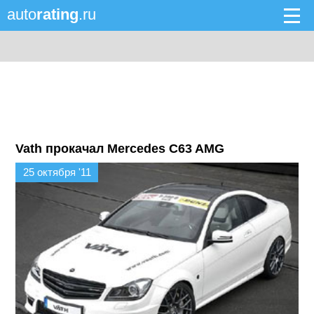
auto
rating
.ru
Vath прокачал Mercedes C63 AMG
25 октября '11