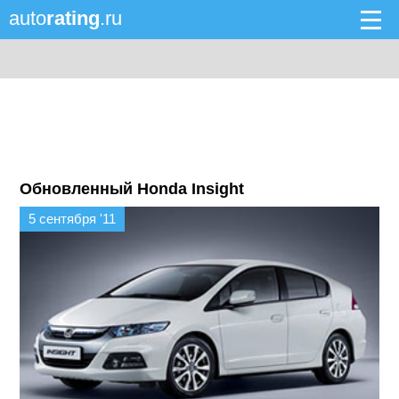
auto
rating
.ru
Обновленный Honda Insight
5 сентября '11