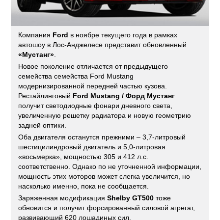
Компания
Ford
в ноябре текущего года в рамках
автошоу в Лос-Анджелесе представит обновленный
«Мустанг»
.
Новое поколение отличается от предыдущего
семейства семейства Ford Mustang
модернизированной передней частью кузова.
Рестайлинговый
Ford Mustang / Форд Мустанг
получит светодиодные фонари дневного света,
увеличенную решетку радиатора и новую геометрию
задней оптики.
Оба двигателя останутся прежними – 3,7-литровый
шестицилиндровый двигатель и 5,0-литровая
«восьмерка», мощностью 305 и 412 л.с.
соответственно. Однако по не уточненной информации,
мощность этих моторов может слегка увеличится, но
насколько именно, пока не сообщается.
Заряженная модификация
Shelby GT500
тоже
обновится и получит форсированный силовой агрегат,
развивающий 620 лошадиных сил.