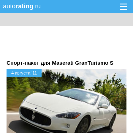
auto
rating
.ru
Спорт-пакет для Maserati GranTurismo S
4 августа '11