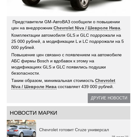
Представители GM-АвтоВАЗ сообщили о повышении
цен на внедорожник
Chevrolet Niva / Шевроле Нива
.
Комплектации автомобиля GLS и GLC подорожали на
25 000 рублей, а модификации L и LC подорожали на 5
000 рублей.
Повышение цен связано с появлением на автомобиле
АБС фирмы Bosch и вдобавок к этому на
модификациях GLS и GLC появились подушки
безопасности.
Таким образом, минимальная стоимость
Chevrolet
Niva / Шевроле Нива
составляет 439 000 рублей.
ДРУГИЕ НОВОСТИ
НОВОСТИ МАРКИ
Chevrolet готовит Cruze универсал
25 июля '11