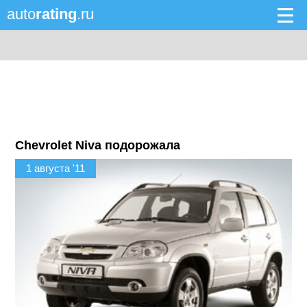
auto
rating
.ru
Chevrolet Niva подорожала
1 августа '11