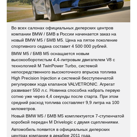
Во всех салонах официальных дилерских центров
компании BMW / БМВ в России начинается заказ на
новый BMW M5 / БМВ М5. Цена на пятое поколение
спортивного седана составит 4 500 000 рублей.
BMW M5 / БМВ М5 оснащается новым
высокооборотистым 4,4-литровым двигателем V8 с
технологией M TwinPower Turbo, системой
непосредственного высокоточного впрыска топлива
High Precision Injection и системой бесступенчатой
регулировки хода клапанов VALVETRONIC. Агрегат
развивает 550 л.с. Новинка способна набрать первую
сотню уже через 4,4 секунды после старта. При этом
средний расход топлива составляет 9,9 литра на 100
километров.
Новый BMW M5 / БМВ М5 комплектуется 7-ступенчатой
коробкой передач M Drivelogic с двумя сцеплениями.
Автомобиль появится в официальных дилерских
центрах компании в декабре 2011 года.