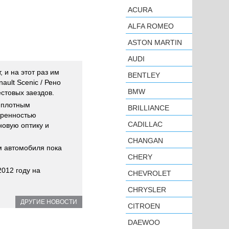
ACURA
ALFA ROMEO
ASTON MARTIN
AUDI
 и на этот раз им
BENTLEY
ault Scenic / Рено
BMW
стовых заездов.
 плотным
BRILLIANCE
еренностью
CADILLAC
новую оптику и
CHANGAN
м автомобиля пока
CHERY
012 году на
CHEVROLET
CHRYSLER
ДРУГИЕ НОВОСТИ
CITROEN
DAEWOO