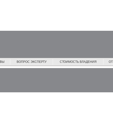
ЙВЫ
ВОПРОС ЭКСПЕРТУ
СТОИМОСТЬ ВЛАДЕНИЯ
О