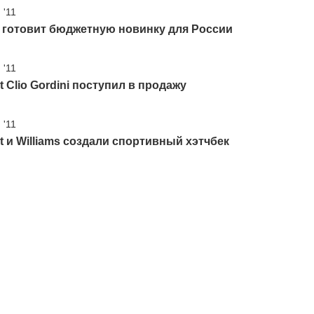
 '11
 готовит бюджетную новинку для России
 '11
t Clio Gordini поступил в продажу
 '11
t и Williams создали спортивный хэтчбек