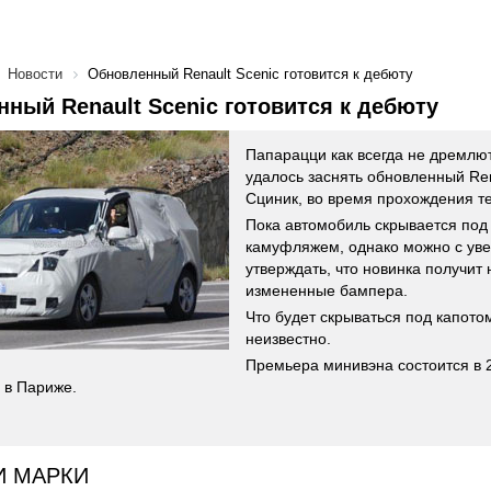
Новости
Обновленный Renault Sceniс готовится к дебюту
ный Renault Sceniс готовится к дебюту
Папарацци как всегда не дремлют,
удалось заснять обновленный Ren
Сциник, во время прохождения те
Пока автомобиль скрывается под
камуфляжем, однако можно с ув
утверждать, что новинка получит 
измененные бампера.
Что будет скрываться под капото
неизвестно.
Премьера минивэна состоится в 2
 в Париже.
И МАРКИ