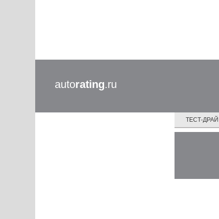
auto
rating
.ru
ТЕСТ-ДРА