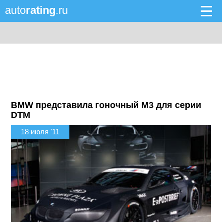
auto
rating
.ru
BMW представила гоночный M3 для серии
DTM
18 июля '11