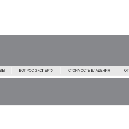
ЙВЫ
ВОПРОС ЭКСПЕРТУ
СТОИМОСТЬ ВЛАДЕНИЯ
О