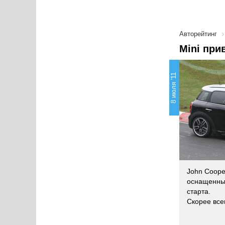
Авторейтинг
Mini при
8 июля '11
John Coope
оснащенный
старта.
Скорее все