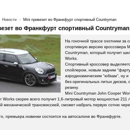
Новости
Mini привезет во Франкфурт спортивный Countryman
везет во Франкфурт спортивный Countryman
На гоночной трассе охотники за 
спортивную версию кроссовера M
Countryman, который получит ши
Works.
Спортивный кроссовер выделяет
спойлером, новым задним “фарту
аэродинамическим “юбкам”, ну и
без оригинальных литых дисков, 
резину.
Mini Countryman John Cooper Wor
r Works скорее всего получит 1,6-литровый мотор мощностью 211 л
 механической трансмиссией, сможет набрать первую сотню через
го, премьера новинки состоится на автосалоне во Франкфурте.