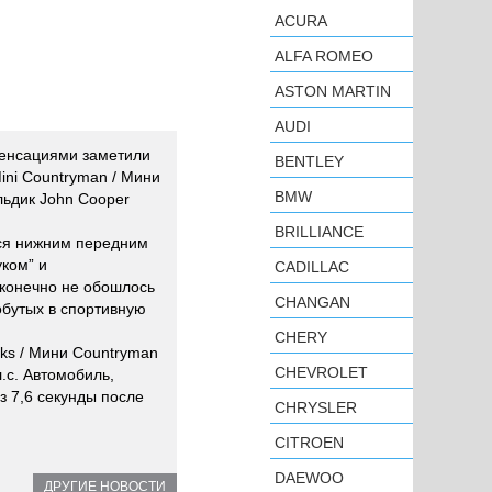
ACURA
ALFA ROMEO
ASTON MARTIN
AUDI
сенсациями заметили
BENTLEY
ini Countryman / Мини
BMW
льдик John Cooper
BRILLIANCE
ся нижним передним
ком” и
CADILLAC
 конечно не обошлось
CHANGAN
обутых в спортивную
CHERY
ks / Мини Countryman
CHEVROLET
.с. Автомобиль,
 7,6 секунды после
CHRYSLER
CITROEN
DAEWOO
ДРУГИЕ НОВОСТИ