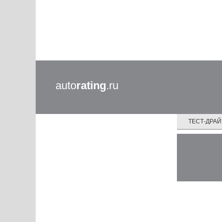
auto
rating
.ru
ТЕСТ-ДРА