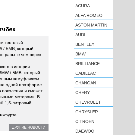
ACURA
ALFA ROMEO
ASTON MARTIN
тчбек
AUDI
ли тестовый
BENTLEY
 / БМВ, который,
BMW
 не раньше чем через
BRILLIANCE
рвого в истории
BMW / БМВ, который
CADILLAC
менным камуфляжем.
CHANGAN
а на одной платформе
го поколения и сможет
CHERY
льными моторами. В
CHEVROLET
ый 1,5-литровый
CHRYSLER
анкфурте.
CITROEN
ДРУГИЕ НОВОСТИ
DAEWOO