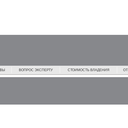
ЙВЫ
ВОПРОС ЭКСПЕРТУ
СТОИМОСТЬ ВЛАДЕНИЯ
О