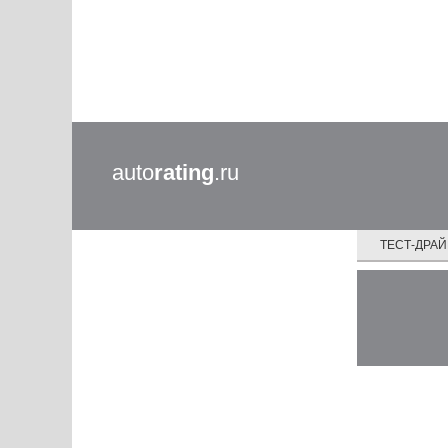
auto
rating
.ru
ТЕСТ-ДРА