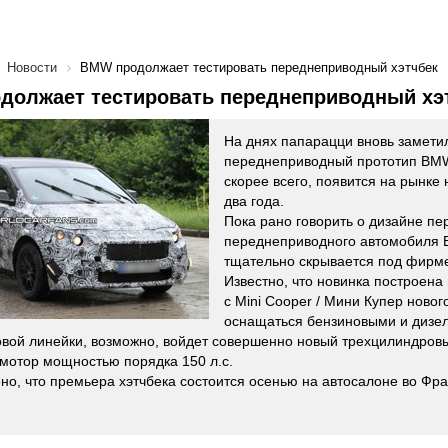
Новости
BMW продолжает тестировать переднеприводный хэтчбек
должает тестировать переднеприводный хэ
На днях папарацци вновь замети
переднеприводный прототип BMW
скорее всего, появится на рынке
два года.
Пока рано говорить о дизайне пе
переднеприводного автомобиля 
тщательно скрывается под фир
Известно, что новинка построен
с Mini Cooper / Мини Купер ново
оснащаться бензиновыми и дизе
овой линейки, возможно, войдет совершенно новый трехцилиндров
мотор мощностью порядка 150 л.с.
но, что премьера хэтчбека состоится осенью на автосалоне во Фр