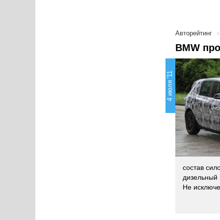
Авторейтинг
BMW про
4 июля '11
состав сил
дизельный 
Не исключе