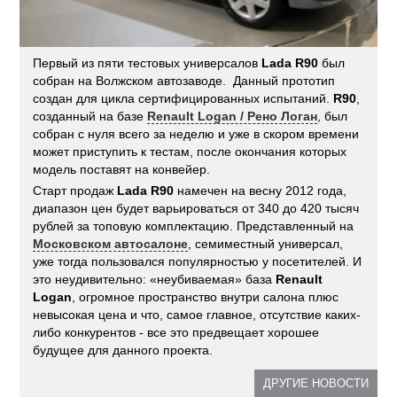
Первый из пяти тестовых универсалов
Lada R90
был
собран на Волжском автозаводе. Данный прототип
создан для цикла сертифицированных испытаний.
R90
,
созданный на базе
Renault Logan / Рено Логан
, был
собран с нуля всего за неделю и уже в скором времени
может приступить к тестам, после окончания которых
модель поставят на конвейер.
Старт продаж
Lada R90
намечен на весну 2012 года,
диапазон цен будет варьироваться от 340 до 420 тысяч
рублей за топовую комплектацию. Представленный на
Московском автосалоне
, семиместный универсал,
уже тогда пользовался популярностью у посетителей. И
это неудивительно: «неубиваемая» база
Renault
Logan
, огромное пространство внутри салона плюс
невысокая цена и что, самое главное, отсутствие каких-
либо конкурентов - все это предвещает хорошее
будущее для данного проекта.
ДРУГИЕ НОВОСТИ