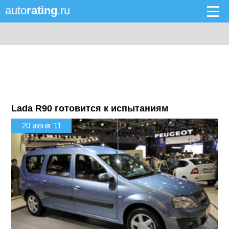
auto
rating
.ru
Lada R90 готовится к испытаниям
20 июня '11