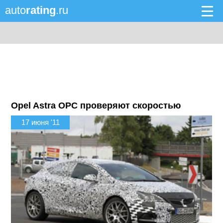
auto
rating
.ru
Opel Astra OPC проверяют скоростью
17 июня '11