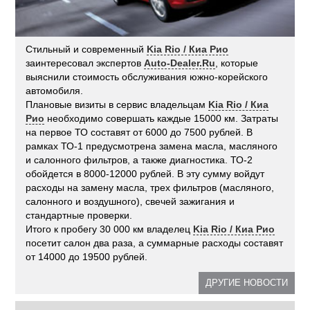
Стильный и современный
Kia Rio / Киа Рио
заинтересовал экспертов
Auto-Dealer.Ru
, которые
выяснили стоимость обслуживания южно-корейского
автомобиля.
Плановые визиты в сервис владельцам
Kia Rio / Киа
Рио
необходимо совершать каждые 15000 км. Затраты
на первое ТО составят от 6000 до 7500 рублей. В
рамках ТО-1 предусмотрена замена масла, масляного
и салонного фильтров, а также диагностика. ТО-2
обойдется в 8000-12000 рублей. В эту сумму войдут
расходы на замену масла, трех фильтров (масляного,
салонного и воздушного), свечей зажигания и
стандартные проверки.
Итого к пробегу 30 000 км владелец
Kia Rio / Киа Рио
посетит салон два раза, а суммарные расходы составят
от 14000 до 19500 рублей.
ДРУГИЕ НОВОСТИ