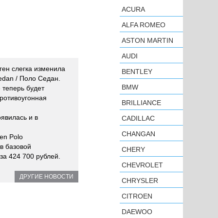
ACURA
ALFA ROMEO
ASTON MARTIN
AUDI
ген слегка изменила
BENTLEY
edan / Поло Седан.
BMW
 теперь будет
противоугонная
BRILLIANCE
явилась и в
CADILLAC
CHANGAN
en Polo
в базовой
CHERY
за 424 700 рублей.
CHEVROLET
ДРУГИЕ НОВОСТИ
CHRYSLER
CITROEN
DAEWOO