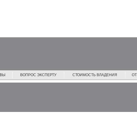
ЙВЫ
ВОПРОС ЭКСПЕРТУ
СТОИМОСТЬ ВЛАДЕНИЯ
О