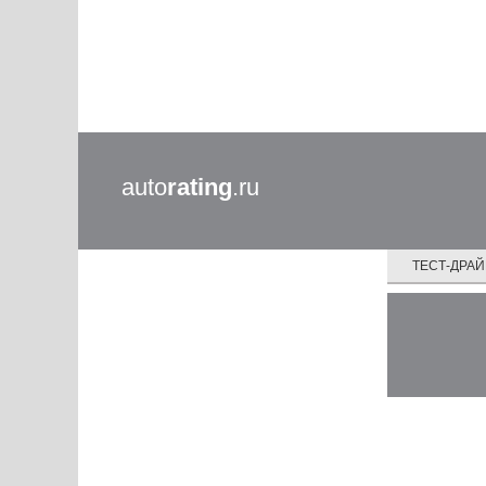
auto
rating
.ru
ТЕСТ-ДРА