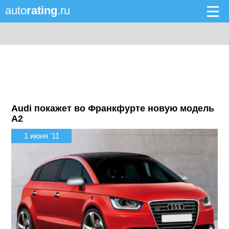
auto
rating
.ru
Audi покажет во Франкфурте новую модель
A2
1 июня '11