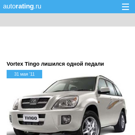
auto
rating
.ru
Vortex Tingo лишился одной педали
31 мая '11