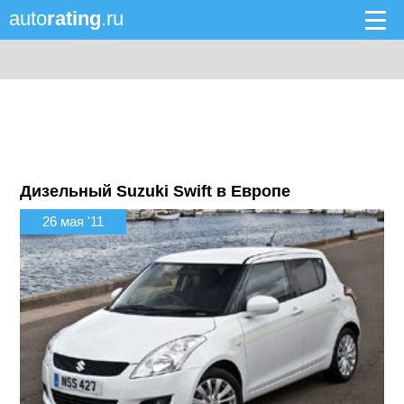
auto
rating
.ru
Дизельный Suzuki Swift в Европе
26 мая '11