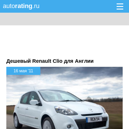
auto
rating
.ru
Дешевый Renault Clio для Англии
16 мая '11