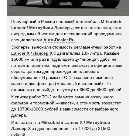
Популярный в России японский автомобиль
Mitsubishi
Lancer / Митсубиси Лансер
десятого поколения, стал
очередным объектом для исследований проводимыми
специалистами
Auto-Dealer.Ru
.
Эксперты выяснили стоимость регламентных работ на
Lancer X / Лансер Х
с двигателем 1,8- литра. Каждые
15000 км или раз в год владельцу “японца”, дабы не
потерять гарантию, надлежит заезжать в официальные
сервис-центры для прохождения планового
обслуживания. В рамках ТО-1 в машине поменяют
масло и два фильтра (масляный и салонный). По
стоимости оно выйдет в сумму от 6500 до 8500 рублей.
К списку работ ТО-2 добавится замена воздушного
фильтра и тормозной жидкости, а стоимость возрастет
до 10700-13000 рублей в зависимости от выбранного
дилера.
Итог затрат на
Mitsubishi Lancer X / Митсубиси
Лансер X
за два посещения – от 17200 до 21500
рублей.