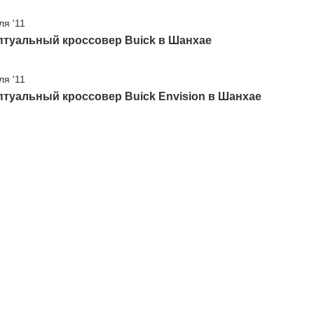
ля '11
птуальный кроссовер Buick в Шанхае
ля '11
туальный кроссовер Buick Envision в Шанхае