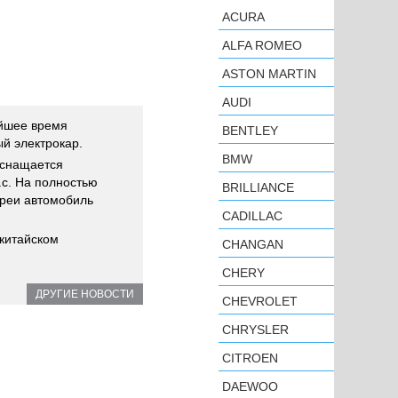
ACURA
ALFA ROMEO
ASTON MARTIN
AUDI
айшее время
BENTLEY
й электрокар.
BMW
оснащается
с. На полностью
BRILLIANCE
ареи автомобиль
CADILLAC
китайском
CHANGAN
CHERY
ДРУГИЕ НОВОСТИ
CHEVROLET
CHRYSLER
CITROEN
DAEWOO