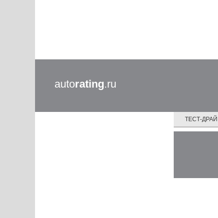
auto
rating
.ru
ТЕСТ-ДРА