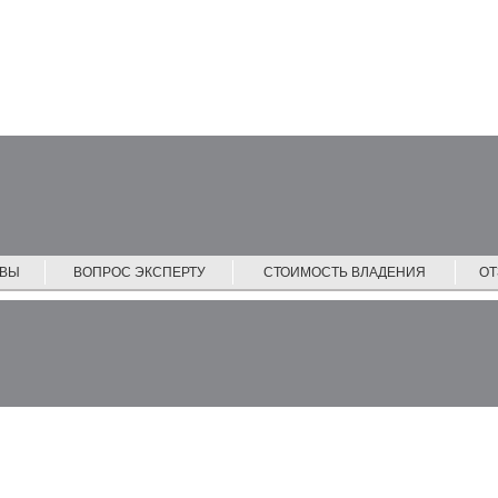
ЙВЫ
ВОПРОС ЭКСПЕРТУ
СТОИМОСТЬ ВЛАДЕНИЯ
О