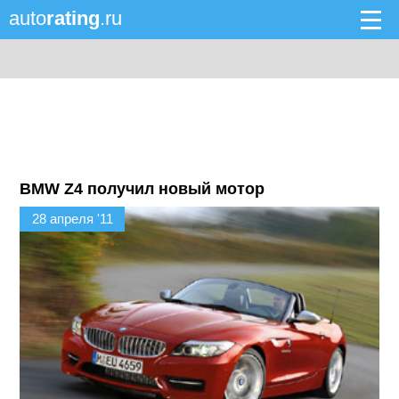
auto
rating
.ru
BMW Z4 получил новый мотор
28 апреля '11