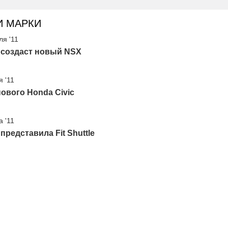
И МАРКИ
ля '11
 создаст новый NSX
я '11
ового Honda Civic
а '11
представила Fit Shuttle