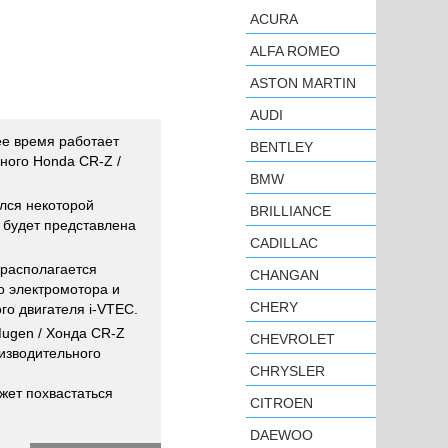
ACURA
ALFA ROMEO
ASTON MARTIN
AUDI
е время работает
BENTLEY
ного Honda CR-Z /
BMW
лся некоторой
BRILLIANCE
 будет представлена
CADILLAC
 располагается
CHANGAN
о электромотора и
CHERY
го двигателя i-VTEC.
ugen / Хонда CR-Z
CHEVROLET
оизводительного
CHRYSLER
ет похвастаться
CITROEN
DAEWOO