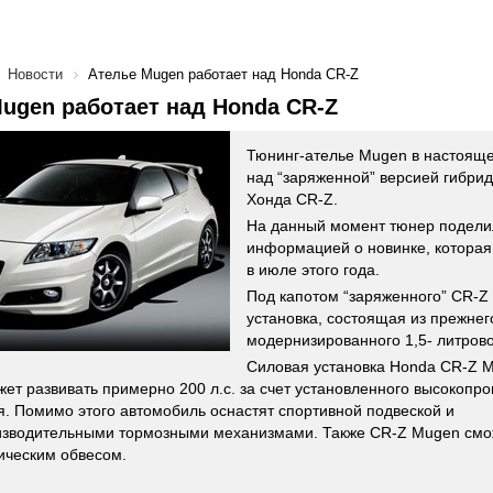
Новости
Ателье Mugen работает над Honda CR-Z
ugen работает над Honda CR-Z
Тюнинг-ателье Mugen в настояще
над “заряженной” версией гибрид
Хонда CR-Z.
На данный момент тюнер подели
информацией о новинке, которая
в июле этого года.
Под капотом “заряженного” CR-Z
установка, состоящая из прежнег
модернизированного 1,5- литрово
Силовая установка Honda CR-Z M
ет развивать примерно 200 л.с. за счет установленного высокопр
я. Помимо этого автомобиль оснастят спортивной подвеской и
зводительными тормозными механизмами. Также CR-Z Mugen смож
ическим обвесом.