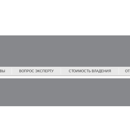
ЙВЫ
ВОПРОС ЭКСПЕРТУ
СТОИМОСТЬ ВЛАДЕНИЯ
О