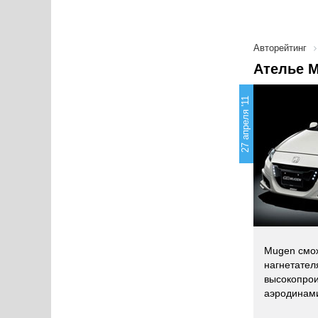
Авторейтинг
Ателье M
27 апреля '11
Mugen смож
нагнетател
высокопрои
аэродинам