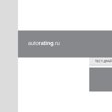
auto
rating
.ru
ТЕСТ-ДРА