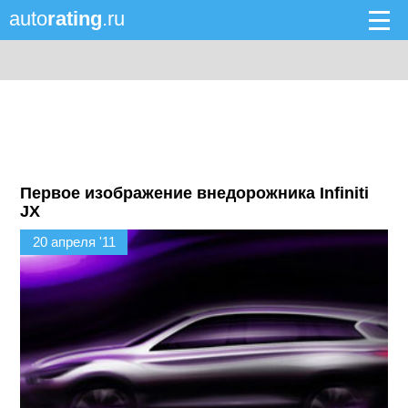
auto
rating
.ru
Первое изображение внедорожника Infiniti
JX
20 апреля '11